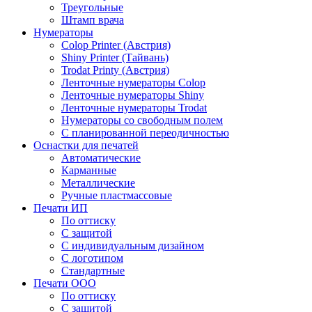
Треугольные
Штамп врача
Нумераторы
Colop Printer (Австрия)
Shiny Printer (Тайвань)
Trodat Printy (Австрия)
Ленточные нумераторы Colop
Ленточные нумераторы Shiny
Ленточные нумераторы Trodat
Нумераторы со свободным полем
С планированной переодичностью
Оснастки для печатей
Автоматические
Карманные
Металлические
Ручные пластмассовые
Печати ИП
По оттиску
С защитой
С индивидуальным дизайном
С логотипом
Стандартные
Печати ООО
По оттиску
С защитой