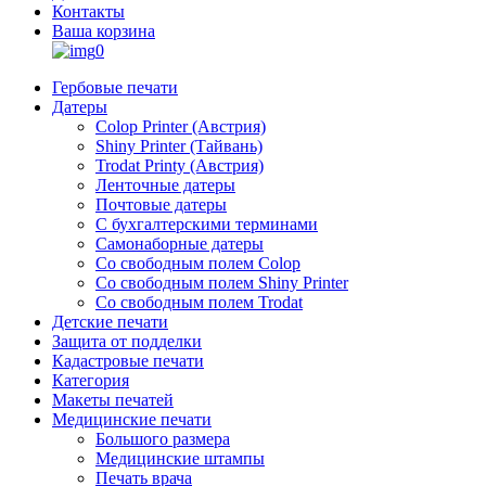
Контакты
Ваша корзина
0
Гербовые печати
Датеры
Colop Printer (Австрия)
Shiny Printer (Тайвань)
Trodat Printy (Австрия)
Ленточные датеры
Почтовые датеры
С бухгалтерскими терминами
Самонаборные датеры
Со свободным полем Colop
Со свободным полем Shiny Printer
Со свободным полем Trodat
Детские печати
Защита от подделки
Кадастровые печати
Категория
Макеты печатей
Медицинские печати
Большого размера
Медицинские штампы
Печать врача