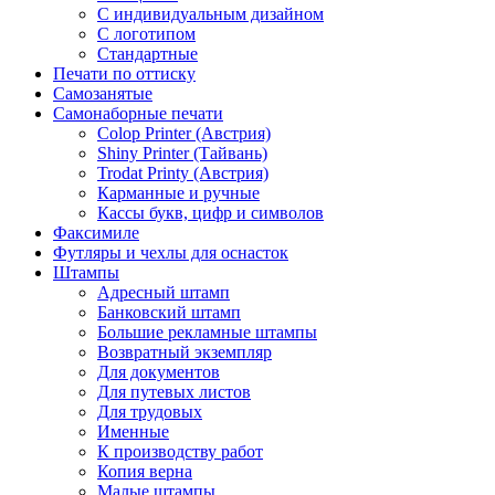
С индивидуальным дизайном
С логотипом
Стандартные
Печати по оттиску
Самозанятые
Самонаборные печати
Colop Printer (Австрия)
Shiny Printer (Тайвань)
Trodat Printy (Австрия)
Карманные и ручные
Кассы букв, цифр и символов
Факсимиле
Футляры и чехлы для оснасток
Штампы
Адресный штамп
Банковский штамп
Большие рекламные штампы
Возвратный экземпляр
Для документов
Для путевых листов
Для трудовых
Именные
К производству работ
Копия верна
Малые штампы